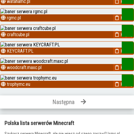
watahamc.pl
Kopiuj
rgmc.pl
Kopiuj
craftcube.pl
Kopiuj
KEYCRAFT.PL
Kopiuj
woodcraft.maxc.pl
Kopiuj
trophymc.eu
Kopiuj
Następna
Polska lista serwerów Minecraft
Szukasz serwera Minecraft, ale nie wiesz od czego zacząć? lsmc.pl