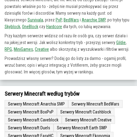
powstało właśnie po to - żebyś nie musiał przekopywać się przez
dziesiątki forów i discordów. Mamy serwery na każdy gust: od
klasycznego
Survivala
, przez
PvP
,
BedWars
i
Anarchię SMP
, po tryby typu
Skyblock
,
OneBlock
czy
Hardcore
dla tych, co lubią wyzwania.
Przy każdym serwerze widzisz od razu ile osób gra, czy serwer działa i
na jakiej jest wersji. Jak wolisz konkretny tryb - przejrzyj serwery
Gildie
,
RPG
,
MiniGames
,
Creative
albo skorzystaj z wyszukiwarki i filtrów wersji.
Prowadzisz własny serwer? Dodaj go do listy za darmo - ogarnij profil,
wrzuć baner, opis i włącz integrację z Votifierem, żeby gracze mogli
głosować. Im więcej głosów, tym wyżej w rankingu.
Serwery Minecraft według trybów
Serwery Minecraft Anarchia SMP
Serwery Minecraft BedWars
Serwery Minecraft BoxPvP
Serwery Minecraft Cashblock
Serwery Minecraft Caveblock
Serwery Minecraft Creative
Serwery Minecraft Duels
Serwery Minecraft Earth SMP
Serwery Minecraft EasyHC
Serwery Minecraft Ekonomia