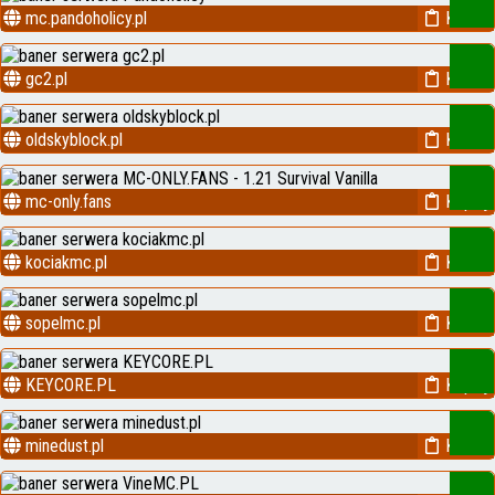
mc.pandoholicy.pl
Kopiuj
gc2.pl
Kopiuj
oldskyblock.pl
Kopiuj
mc-only.fans
Kopiuj
kociakmc.pl
Kopiuj
sopelmc.pl
Kopiuj
KEYCORE.PL
Kopiuj
minedust.pl
Kopiuj