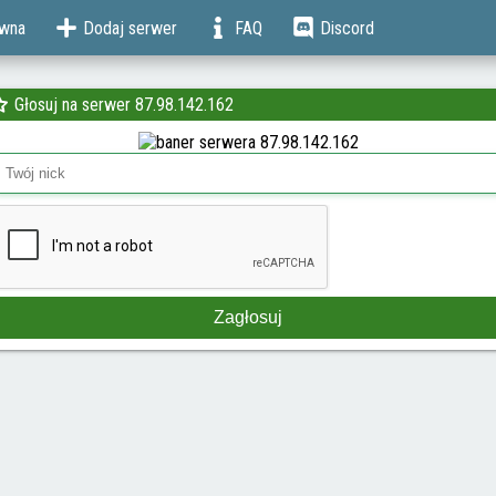
ówna
Dodaj serwer
FAQ
Discord
Głosuj na serwer 87.98.142.162
Zagłosuj