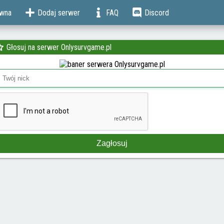
ówna
Dodaj serwer
FAQ
Discord
Głosuj na serwer Onlysurvgame.pl
Zagłosuj