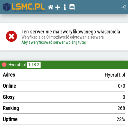
Ten serwer nie ma zweryfikowanego właściciela
Weryfikacja da Ci możliwość edytowania serwera
Aby zweryfikować serwer wciśnij tutaj!
Hycraft.pl
1.18.2
Adres
Hycraft.pl
Online
0/0
Głosy
0
Ranking
268
Uptime
23%