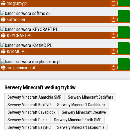
mcgramy.pl
Kopiuj
softmc.eu
Kopiuj
KEYCRAFT.PL
Kopiuj
KretMC.PL
Kopiuj
mc.phenixmc.pl
Kopiuj
Serwery Minecraft według trybów
Serwery Minecraft Anarchia SMP
Serwery Minecraft BedWars
Serwery Minecraft BoxPvP
Serwery Minecraft Cashblock
Serwery Minecraft Caveblock
Serwery Minecraft Creative
Serwery Minecraft Duels
Serwery Minecraft Earth SMP
Serwery Minecraft EasyHC
Serwery Minecraft Ekonomia