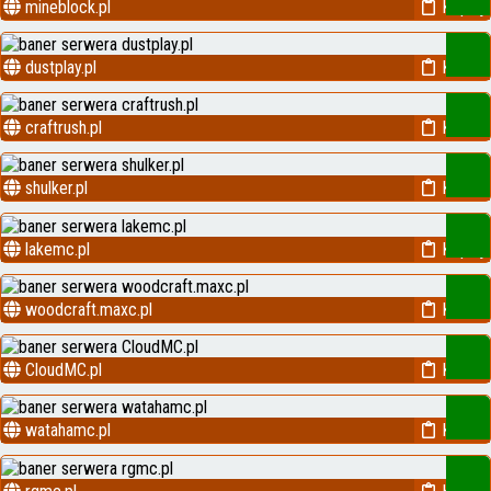
mineblock.pl
Kopiuj
dustplay.pl
Kopiuj
craftrush.pl
Kopiuj
shulker.pl
Kopiuj
lakemc.pl
Kopiuj
woodcraft.maxc.pl
Kopiuj
CloudMC.pl
Kopiuj
watahamc.pl
Kopiuj