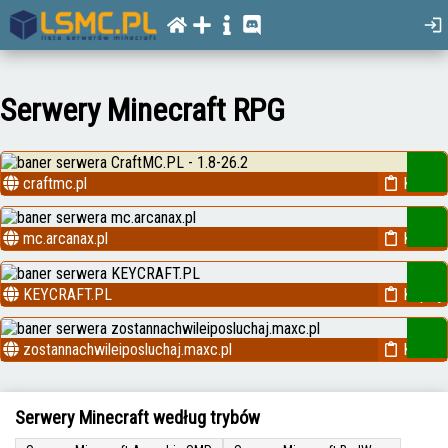
Serwery Minecraft RPG
craftmc.pl
Kopiuj
mc.arcanax.pl
Kopiuj
KEYCRAFT.PL
Kopiuj
zostannachwileiposluchaj.maxc.pl
Kopiuj
Serwery Minecraft według trybów