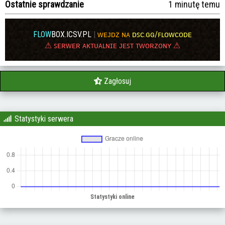
Ostatnie sprawdzanie
1 minutę temu
FLOW
BOX.ICSV.PL
|
ᴡᴇᴊᴅᴢ ɴᴀ
ᴅꜱᴄ.ɢɢ/ꜰʟᴏᴡᴄᴏᴅᴇ
⚠
ꜱᴇʀᴡᴇʀ ᴀᴋᴛᴜᴀʟɴɪᴇ ᴊᴇꜱᴛ ᴛᴡᴏʀᴢᴏɴʏ
⚠
Zagłosuj
Statystyki serwera