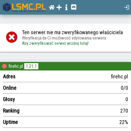
Ten serwer nie ma zweryfikowanego właściciela
Weryfikacja da Ci możliwość edytowania serwera
Aby zweryfikować serwer wciśnij tutaj!
firehc.pl
1.21.1
Adres
firehc.pl
Online
0/0
Głosy
0
Ranking
270
Uptime
22%