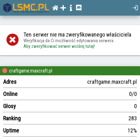
Ten serwer nie ma zweryfikowanego właściciela
Weryfikacja da Ci możliwość edytowania serwera
Aby zweryfikować serwer wciśnij tutaj!
craftgame.maxcraft.pl
Adres
craftgame.maxcraft.pl
Online
0/0
Głosy
0
Ranking
283
Uptime
12%