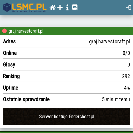
graj.harvestcraft.pl
Adres
graj.harvestcraft.pl
Online
0/0
Głosy
0
Ranking
292
Uptime
4%
Ostatnie sprawdzanie
5 minut temu
Serwer hostuje Enderchest.pl