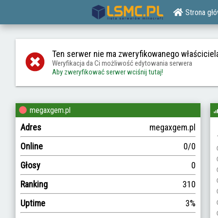
Strona gł
Ten serwer nie ma zweryfikowanego właściciel
Weryfikacja da Ci możliwość edytowania serwera
Aby zweryfikować serwer wciśnij tutaj!
megaxgem.pl
Adres
megaxgem.pl
Online
0/0
Głosy
0
Ranking
310
Uptime
3%