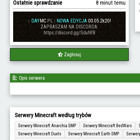
Ostatnie sprawdzanie
8 minut temu
»
DAY
MC
.PL
|
NOWA EDYCJA
00
.05.2k20!
ZAPRASZAM NA DISCORDA:
https://discord.gg/SduNfB
Zagłosuj
Opis serwera
Serwery Minecraft według trybów
Serwery Minecraft Anarchia SMP
Serwery Minecraft BedWars
Serwery Minecraft Duels
Serwery Minecraft Earth SMP
Serwery