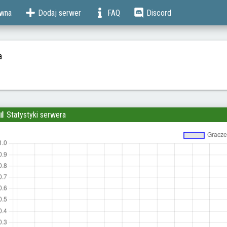
ówna
Dodaj serwer
FAQ
Discord
a
Statystyki serwera