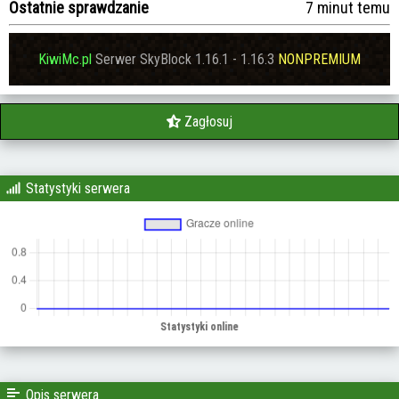
Ostatnie sprawdzanie
7 minut temu
KiwiMc.pl
Serwer SkyBlock 1.16.1 - 1.16.3
NONPREMIUM
Zagłosuj
Statystyki serwera
Opis serwera