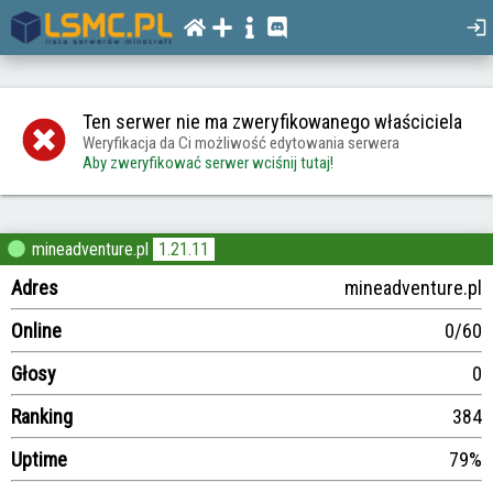
Ten serwer nie ma zweryfikowanego właściciela
Weryfikacja da Ci możliwość edytowania serwera
Aby zweryfikować serwer wciśnij tutaj!
mineadventure.pl
1.21.11
Adres
mineadventure.pl
Online
0/60
Głosy
0
Ranking
384
Uptime
79%