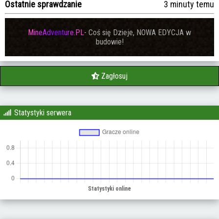
Ostatnie sprawdzanie
3 minuty temu
M
i
n
e
A
d
v
en
t
u
r
e
.
P
L
- Coś się Dzieje, NOWA EDYCJA w
budowie!
Zagłosuj
Statystyki serwera