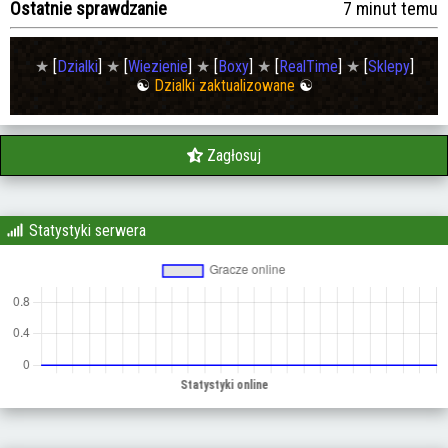
Ostatnie sprawdzanie
7 minut temu
★
[
Dzialki
]
★
[
Wiezienie
]
★
[
Boxy
]
★
[
RealTime
]
★
[
Sklepy
]
☯
Dzialki zaktualizowane
☯
Zagłosuj
Statystyki serwera