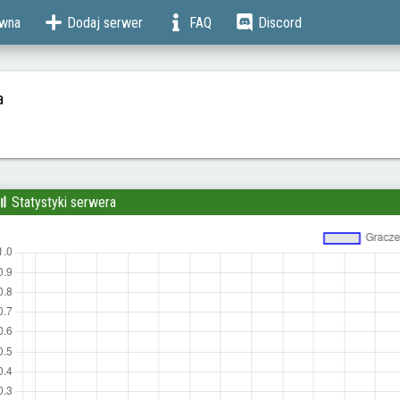
ówna
Dodaj serwer
FAQ
Discord
a
Statystyki serwera