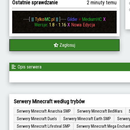
Ostatnie sprawdzanie
2 minuty temu
----[
||
Tylko
MC
.pl
||
]----
Gildie
+
MediumHC
X
Wersje
:
1.8
-
1.16
X
Nowa
Edycja
Zagłosuj
Opis serwera
Serwery Minecraft według trybów
Serwery Minecraft Anarchia SMP
Serwery Minecraft BedWars
Serwery Minecraft Duels
Serwery Minecraft Earth SMP
Serwery
Serwery Minecraft Lifesteal SMP
Serwery Minecraft Mega Enchan