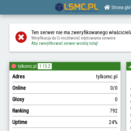
Strona gł
Ten serwer nie ma zweryfikowanego właściciel
Weryfikacja da Ci możliwość edytowania serwera
Aby zweryfikować serwer wciśnij tutaj!
tylkomc.pl
1.15.2
Adres
tylkomc.pl
Online
0/0
Głosy
0
Ranking
792
Uptime
24%