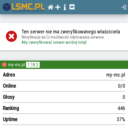
Ten serwer nie ma zweryfikowanego właściciela
Weryfikacja da Ci możliwość edytowania serwera
Aby zweryfikować serwer wciśnij tutaj!
my-mc.pl
1.18.2
Adres
my-mc.pl
Online
0/0
Głosy
0
Ranking
446
Uptime
57%