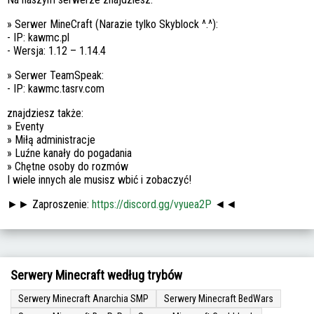
» Serwer MineCraft (Narazie tylko Skyblock ^.^):
- IP: kawmc.pl
- Wersja: 1.12 – 1.14.4
» Serwer TeamSpeak:
- IP: kawmc.tasrv.com
znajdziesz także:
» Eventy
» Miłą administracje
» Luźne kanały do pogadania
» Chętne osoby do rozmów
I wiele innych ale musisz wbić i zobaczyć!
►► Zaproszenie:
https://discord.gg/vyuea2P
◄◄
Serwery Minecraft według trybów
Serwery Minecraft Anarchia SMP
Serwery Minecraft BedWars