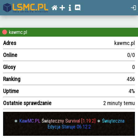
kawmc.pl
Adres
kawmc.pl
Online
0/0
Głosy
0
Ranking
456
Uptime
4%
Ostatnie sprawdzanie
2 minuty temu
∗
K
a
w
M
C
.
P
L
Ś
w
i
ą
t
e
c
z
n
y
S
u
r
v
i
v
a
l
[
1
.
1
9
.
2
]
∗
Ś
w
i
ą
t
e
c
z
n
a
E
d
y
c
j
a
S
t
a
r
u
j
e
0
6
.
1
2
.
2