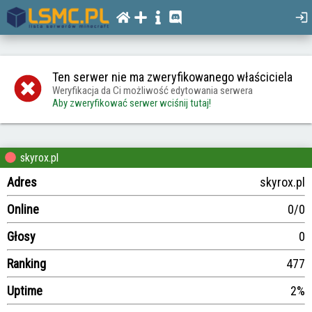
Ten serwer nie ma zweryfikowanego właściciela
Weryfikacja da Ci możliwość edytowania serwera
Aby zweryfikować serwer wciśnij tutaj!
skyrox.pl
Adres
skyrox.pl
Online
0/0
Głosy
0
Ranking
477
Uptime
2%