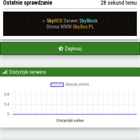
Ostatnie sprawdzanie
29 sekund temu
➢
Sky
ROX
Serwer
SkyBlock.
Strona WWW
SkyRox.PL
Zagłosuj
Statystyki serwera