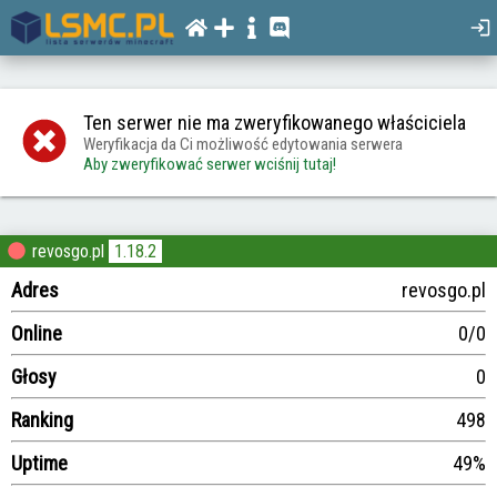
Ten serwer nie ma zweryfikowanego właściciela
Weryfikacja da Ci możliwość edytowania serwera
Aby zweryfikować serwer wciśnij tutaj!
revosgo.pl
1.18.2
Adres
revosgo.pl
Online
0/0
Głosy
0
Ranking
498
Uptime
49%