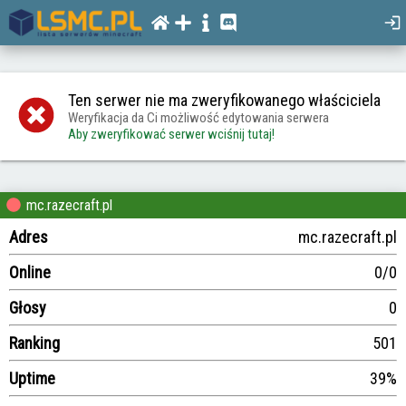
Ten serwer nie ma zweryfikowanego właściciela
Weryfikacja da Ci możliwość edytowania serwera
Aby zweryfikować serwer wciśnij tutaj!
mc.razecraft.pl
Adres
mc.razecraft.pl
Online
0/0
Głosy
0
Ranking
501
Uptime
39%