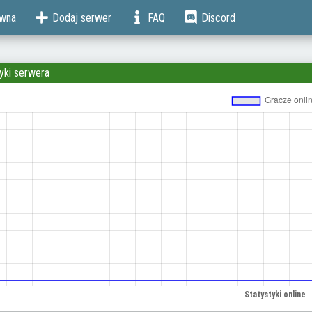
ówna
Dodaj serwer
FAQ
Discord
yki serwera