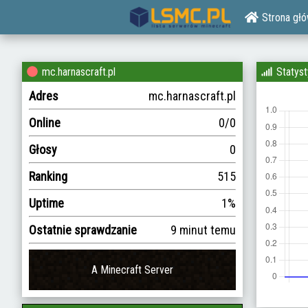
Strona gł
mc.harnascraft.pl
Statyst
Adres
mc.harnascraft.pl
Online
0/0
Głosy
0
Ranking
515
Uptime
1%
Ostatnie sprawdzanie
9 minut temu
A Minecraft Server