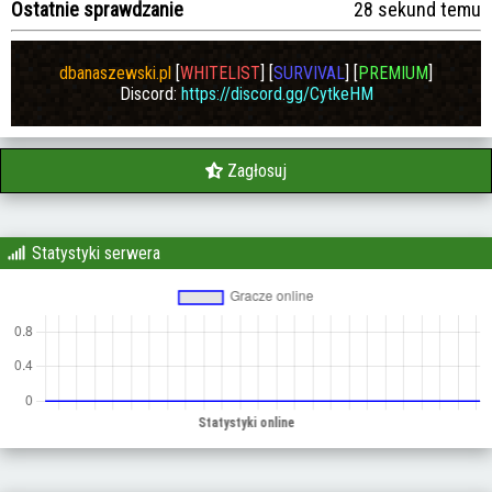
Ostatnie sprawdzanie
28 sekund temu
dbanaszewski.pl
[
WHITELIST
] [
SURVIVAL
] [
PREMIUM
]
Discord:
https://discord.gg/CytkeHM
Zagłosuj
Statystyki serwera