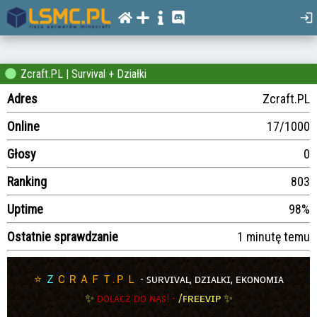
Zcraft.PL | Survival + Działki
Adres
Zcraft.PL
Online
17/1000
Głosy
0
Ranking
803
Uptime
98%
Ostatnie sprawdzanie
1 minutę temu
⭐
Ｚ
ＣＲＡＦＴ.ＰＬ
- ꜱᴜʀᴠɪᴠᴀʟ, ᴅᴢɪᴀʟᴋɪ, ᴇᴋᴏɴᴏᴍɪᴀ
✨
ᴅᴏʟᴀᴄᴢ ᴅᴏ ɴᴀs! -
/ꜰʀᴇᴇᴠɪᴘ
✨