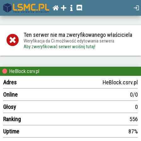
Ten serwer nie ma zweryfikowanego właściciela
Weryfikacja da Ci możliwość edytowania serwera
Aby zweryfikować serwer wciśnij tutaj!
HeBlock.csrv.pl
Adres
HeBlock.csrv.pl
Online
0/0
Głosy
0
Ranking
556
Uptime
87%