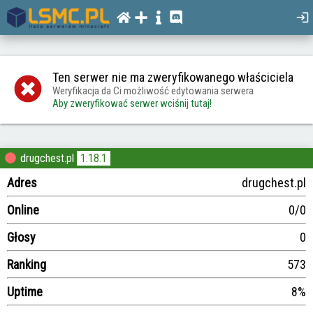
Ten serwer nie ma zweryfikowanego właściciela
Weryfikacja da Ci możliwość edytowania serwera
Aby zweryfikować serwer wciśnij tutaj!
drugchest.pl
1.18.1
Adres
drugchest.pl
Online
0/0
Głosy
0
Ranking
573
Uptime
8%