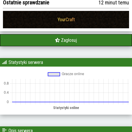
Ostatnie sprawdzanie
12 minut temu
Y
o
u
r
C
r
a
f
t
Zagłosuj
Statystyki serwera
Opis serwera