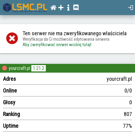
Ten serwer nie ma zweryfikowanego właściciela
Weryfikacja da Ci możliwość edytowania serwera
Aby zweryfikować serwer wciśnij tutaj!
yourcraft.pl
1.21.2
Adres
yourcraft.pl
Online
0/0
Głosy
0
Ranking
807
Uptime
77%