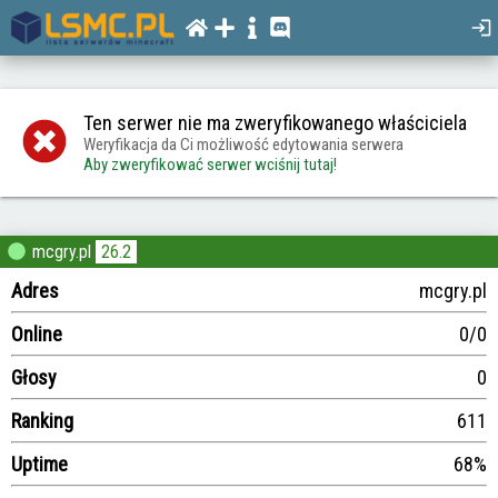
Ten serwer nie ma zweryfikowanego właściciela
Weryfikacja da Ci możliwość edytowania serwera
Aby zweryfikować serwer wciśnij tutaj!
mcgry.pl
26.2
Adres
mcgry.pl
Online
0/0
Głosy
0
Ranking
611
Uptime
68%