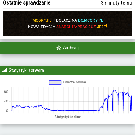
Ostatnie sprawdzanie
3 minuty temu
ᴍ
ᴄ
ɢ
ʀ
ʏ
.
ᴘ
ʟ
×
ᴅᴏʟᴀᴄᴢ ɴᴀ
ᴅᴄ.ᴍᴄɢʀʏ.ᴘʟ
ɴᴏᴡᴀ ᴇᴅʏᴄᴊᴀ
ᴀ
ɴ
ᴀ
ʀ
ᴄ
ʜ
ɪ
ᴀ
-
ᴘ
ʀ
ᴀ
ᴄ ᴊᴜᴢ
ᴊ
ᴇ
ꜱ
ᴛ!
Zagłosuj
Statystyki serwera