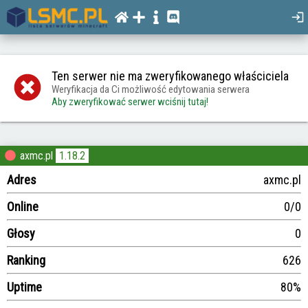
Ten serwer nie ma zweryfikowanego właściciela
Weryfikacja da Ci możliwość edytowania serwera
Aby zweryfikować serwer wciśnij tutaj!
axmc.pl
1.18.2
Adres
axmc.pl
Online
0/0
Głosy
0
Ranking
626
Uptime
80%