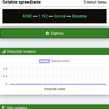
Ostatnie sprawdzanie
5 minut temu
AXMC
▪▪▪
1.19.2
▪▪▪
Survival
▪▪▪
Ekonomia
Zagłosuj
Statystyki serwera
Opis serwera