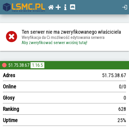
Ten serwer nie ma zweryfikowanego właściciela
Weryfikacja da Ci możliwość edytowania serwera
Aby zweryfikować serwer wciśnij tutaj!
51.75.38.67
1.16.5
Adres
51.75.38.67
Online
0/0
Głosy
0
Ranking
628
Uptime
25%