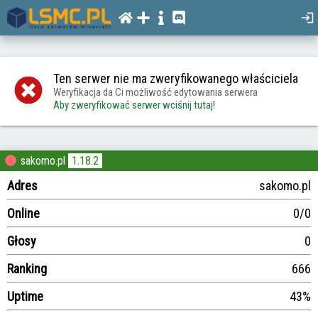
Ten serwer nie ma zweryfikowanego właściciela
Weryfikacja da Ci możliwość edytowania serwera
Aby zweryfikować serwer wciśnij tutaj!
sakomo.pl
1.18.2
Adres
sakomo.pl
Online
0/0
Głosy
0
Ranking
666
Uptime
43%