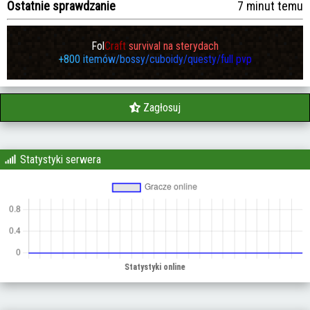
Ostatnie sprawdzanie
7 minut temu
Fol
Craft
survival na sterydach
+
8
0
0
i
t
e
m
ó
w
/
b
o
s
s
y
/
c
u
b
o
i
d
y
/
q
u
e
s
t
y
/
f
u
l
l
p
v
p
Zagłosuj
Statystyki serwera