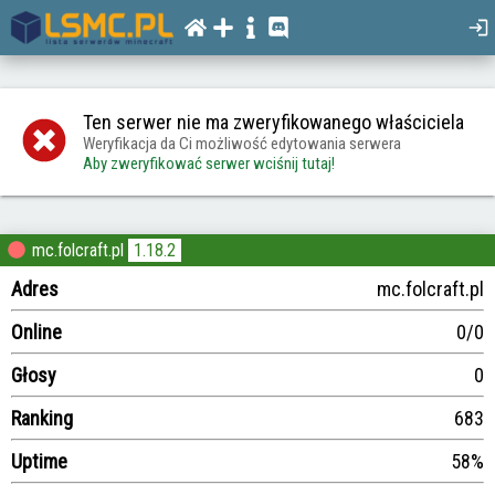
Ten serwer nie ma zweryfikowanego właściciela
Weryfikacja da Ci możliwość edytowania serwera
Aby zweryfikować serwer wciśnij tutaj!
mc.folcraft.pl
1.18.2
Adres
mc.folcraft.pl
Online
0/0
Głosy
0
Ranking
683
Uptime
58%