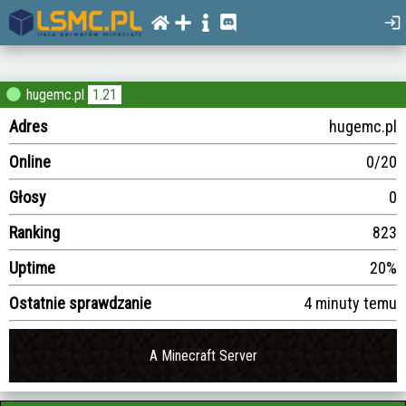
hugemc.pl
1.21
Adres
hugemc.pl
Online
0/20
Głosy
0
Ranking
823
Uptime
20%
Ostatnie sprawdzanie
4 minuty temu
A Minecraft Server