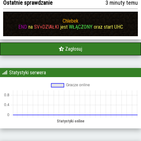
Ostatnie sprawdzanie
3 minuty temu
Chlebek
END
na
SV+DZIAŁKI
jest
WŁĄCZONY
oraz start UHC
Zagłosuj
Statystyki serwera