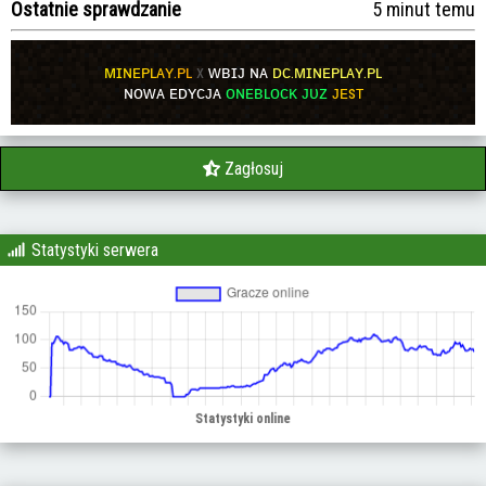
Ostatnie sprawdzanie
5 minut temu
ᴍ
ɪ
ɴ
ᴇ
ᴘ
ʟ
ᴀ
ʏ
.
ᴘ
ʟ
x
ᴡʙɪᴊ ɴᴀ
ᴅᴄ.ᴍɪɴᴇᴘʟᴀʏ.ᴘʟ
ɴᴏᴡᴀ ᴇᴅʏᴄᴊᴀ
ᴏɴᴇʙʟᴏᴄᴋ ᴊᴜᴢ
ᴊᴇѕᴛ
Zagłosuj
Statystyki serwera