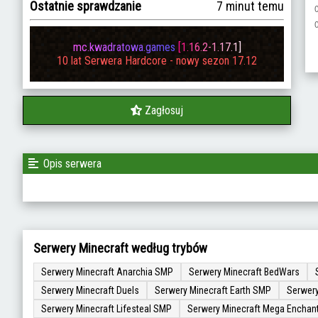
Ostatnie sprawdzanie
7 minut temu
m
c
.
k
w
a
d
r
a
t
o
w
a
.
g
a
m
e
s
[
1
.
1
6
.
2
-
1
.
1
7
.
1
]
10 lat Serwera Hardcore - nowy sezon 17.12
Zagłosuj
Opis serwera
Serwery Minecraft według trybów
Serwery Minecraft Anarchia SMP
Serwery Minecraft BedWars
Serwery Minecraft Duels
Serwery Minecraft Earth SMP
Serwery
Serwery Minecraft Lifesteal SMP
Serwery Minecraft Mega Enchan