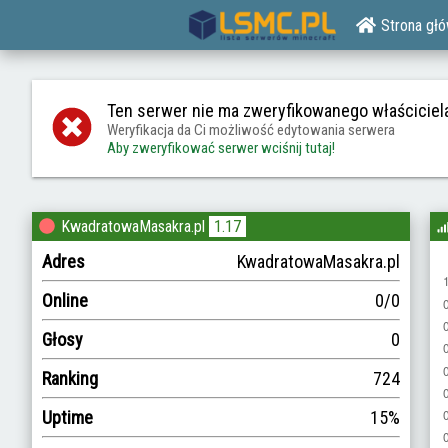
Strona gł
Ten serwer nie ma zweryfikowanego właściciel
Weryfikacja da Ci możliwość edytowania serwera
Aby zweryfikować serwer wciśnij tutaj!
KwadratowaMasakra.pl
1.17
Adres
KwadratowaMasakra.pl
Online
0/0
Głosy
0
Ranking
724
Uptime
15%