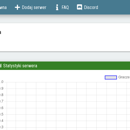
ówna
Dodaj serwer
FAQ
Discord
a
Statystyki serwera