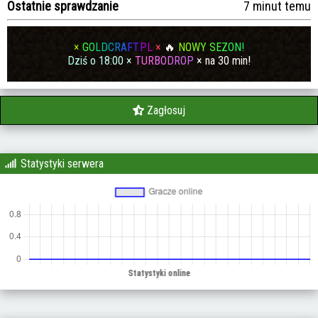
Ostatnie sprawdzanie
7 minut temu
×
G
O
L
D
C
R
A
F
T
.
P
L
×
🔥
N
O
W
Y
S
E
Z
O
N
!
D
z
i
ś
o
1
8
:
0
0
×
T
U
R
B
O
D
R
O
P
× na 30 min!
Zagłosuj
Statystyki serwera