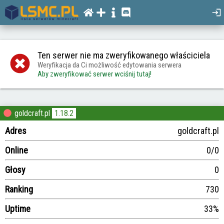
Ten serwer nie ma zweryfikowanego właściciela
Weryfikacja da Ci możliwość edytowania serwera
Aby zweryfikować serwer wciśnij tutaj!
goldcraft.pl
1.18.2
Adres
goldcraft.pl
Online
0/0
Głosy
0
Ranking
730
Uptime
33%