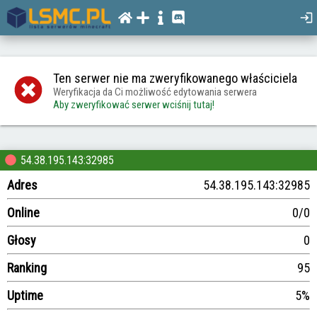
Ten serwer nie ma zweryfikowanego właściciela
Weryfikacja da Ci możliwość edytowania serwera
Aby zweryfikować serwer wciśnij tutaj!
54.38.195.143:32985
Adres
54.38.195.143:32985
Online
0/0
Głosy
0
Ranking
95
Uptime
5%