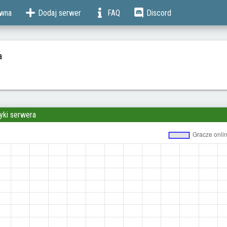
ówna
Dodaj serwer
FAQ
Discord
a
yki serwera