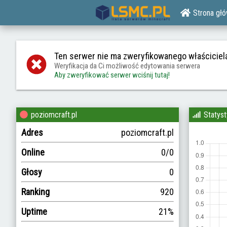
Strona gł
Ten serwer nie ma zweryfikowanego właściciel
Weryfikacja da Ci możliwość edytowania serwera
Aby zweryfikować serwer wciśnij tutaj!
poziomcraft.pl
Statyst
Adres
poziomcraft.pl
Online
0/0
Głosy
0
Ranking
920
Uptime
21%