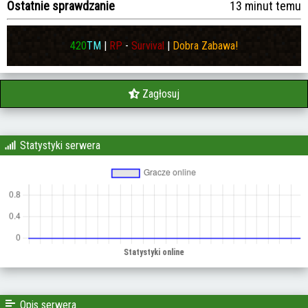
Ostatnie sprawdzanie
13 minut temu
420
TM
|
RP
-
Survival
|
Dobra Zabawa!
Zagłosuj
Statystyki serwera
Opis serwera