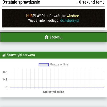
Ostatnie sprawdzanie
10 sekund temu
HUB
PLAY.PL
»
Powrót już
wkrótce
...
Więcej info niedługo:
dc.hubplay.pl
Zagłosuj
Statystyki serwera