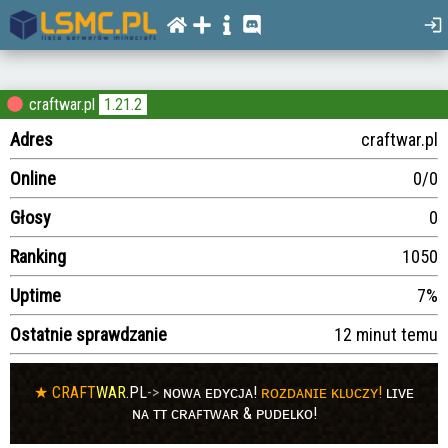
craftwar.pl
1.21.2
Adres
craftwar.pl
Online
0/0
Głosy
0
Ranking
1050
Uptime
7%
Ostatnie sprawdzanie
12 minut temu
★
CRAFT
WAR
.PL
->
ɴᴏᴡᴀ ᴇᴅʏᴄᴊᴀ!
ʀᴏᴢᴅᴀɴɪᴇ ᴋʟᴜᴄᴢʏ!
ʟɪᴠᴇ
ɴᴀ ᴛᴛ ᴄʀᴀꜰᴛᴡᴀʀ & ᴘᴜᴅᴇʟᴋᴏ!