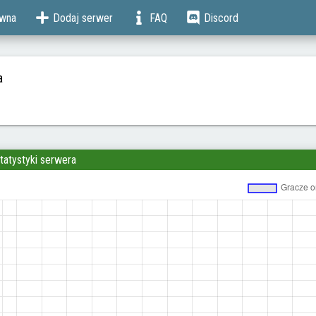
ówna
Dodaj serwer
FAQ
Discord
a
tatystyki serwera