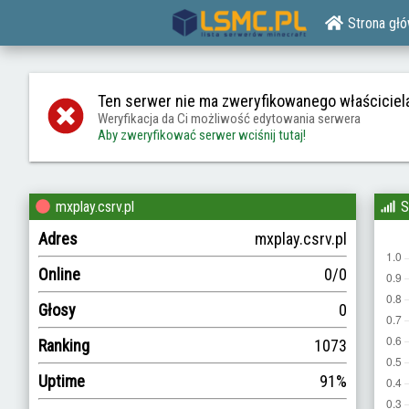
Strona gł
Ten serwer nie ma zweryfikowanego właściciel
Weryfikacja da Ci możliwość edytowania serwera
Aby zweryfikować serwer wciśnij tutaj!
mxplay.csrv.pl
S
Adres
mxplay.csrv.pl
Online
0/0
Głosy
0
Ranking
1073
Uptime
91%