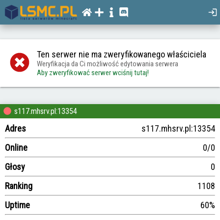
Ten serwer nie ma zweryfikowanego właściciela
Weryfikacja da Ci możliwość edytowania serwera
Aby zweryfikować serwer wciśnij tutaj!
s117.mhsrv.pl:13354
Adres
s117.mhsrv.pl:13354
Online
0/0
Głosy
0
Ranking
1108
Uptime
60%