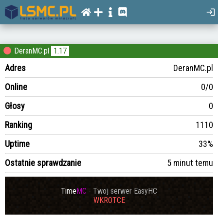
DeranMC.pl
1.17
Adres
DeranMC.pl
Online
0/0
Głosy
0
Ranking
1110
Uptime
33%
Ostatnie sprawdzanie
5 minut temu
Time
MC
-
Twoj serwer EasyHC
WKROTCE