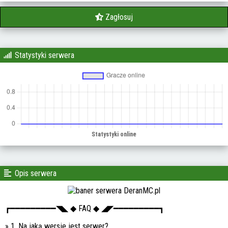
Zagłosuj
Statystyki serwera
Opis serwera
┏━━━━━━━━━◥◣ ◆ FAQ ◆ ◢◤━━━━━━━━━┓
» 1. Na jaką wersje jest serwer?