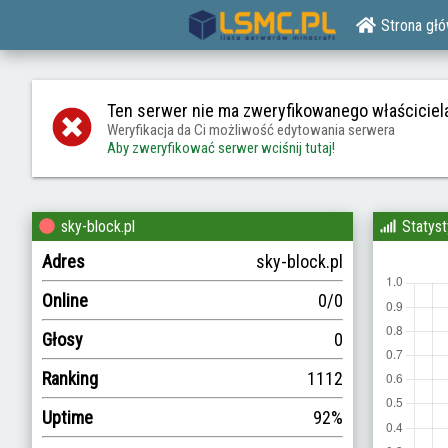
Strona gł
Ten serwer nie ma zweryfikowanego właściciel
Weryfikacja da Ci możliwość edytowania serwera
Aby zweryfikować serwer wciśnij tutaj!
sky-block.pl
Statyst
Adres
sky-block.pl
Online
0/0
Głosy
0
Ranking
1112
Uptime
92%