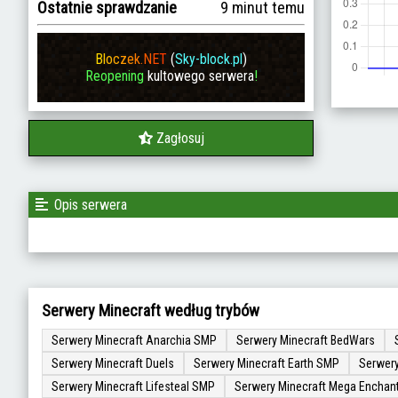
Ostatnie sprawdzanie
9 minut temu
B
l
o
c
z
e
k
.
N
E
T
(
Sky-block.pl
)
Reopening
kultowego serwera
!
Zagłosuj
Opis serwera
Serwery Minecraft według trybów
Serwery Minecraft Anarchia SMP
Serwery Minecraft BedWars
Serwery Minecraft Duels
Serwery Minecraft Earth SMP
Serwery
Serwery Minecraft Lifesteal SMP
Serwery Minecraft Mega Enchan