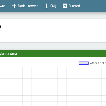
ówna
Dodaj serwer
FAQ
Discord
a
yki serwera