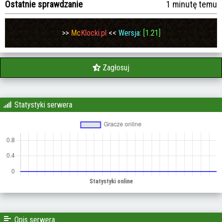
Ostatnie sprawdzanie
1 minutę temu
>>
Mc
Klocki.pl
<<
Wersja:
[1.21]
Zagłosuj
Statystyki serwera
Opis serwera