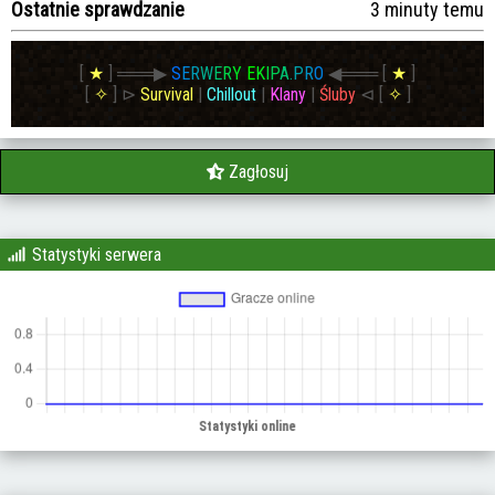
Ostatnie sprawdzanie
3 minuty temu
[
★
]
═══▶
S
E
R
W
E
R
Y
E
K
I
P
A
.
P
R
O
◀═══
[
★
]
[
✧
]
⊳
Survival
|
Chillout
|
Klany
|
Śluby
⊲
[
✧
]
Zagłosuj
Statystyki serwera