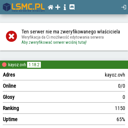
Ten serwer nie ma zweryfikowanego właściciela
Weryfikacja da Ci możliwość edytowania serwera
Aby zweryfikować serwer wciśnij tutaj!
kayoz.ovh
1.18.2
Adres
kayoz.ovh
Online
0/0
Głosy
0
Ranking
1150
Uptime
65%