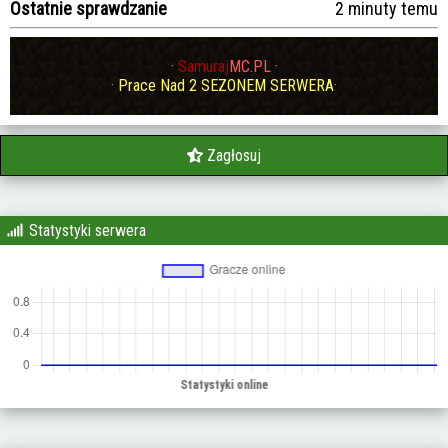
Ostatnie sprawdzanie
2 minuty temu
·
Samuraj
MC.PL
·
·
Prace Nad 2 SEZONEM SERWERA
·
Zagłosuj
Statystyki serwera