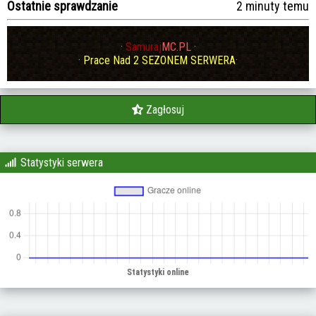
Ostatnie sprawdzanie
2 minuty temu
·
Samuraj
MC.PL
·
·
Prace Nad 2 SEZONEM SERWERA
·
Zagłosuj
Statystyki serwera