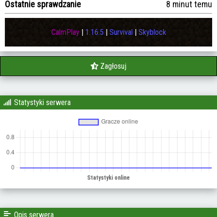
Ostatnie sprawdzanie
8 minut temu
CalmPlay
|
1.16.5
|
Survival
|
Skyblock
Zagłosuj
Statystyki serwera
Opis serwera